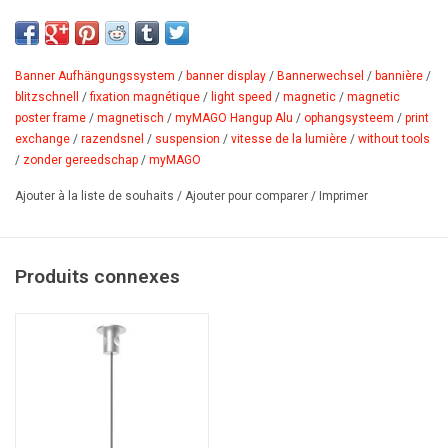
Alu
est la variante suspension du système magnétique myMAGO.
Grâce à la fixation magnétique, il est possible de changer la
bannière à la vitesse de la lumière.
Le système vous permet
Banner Aufhängungssystem
/
banner display
/
Bannerwechsel
/
bannière
/
d'utiliser des bannières en pvc, tissu ou papier avec une bande de
blitzschnell
/
fixation magnétique
/
light speed
/
magnetic
/
magnetic
poster frame
/
magnetisch
/
myMAGO Hangup Alu
/
ophangsysteem
/
print
métal.
Idéal pour les vitrines,les stands d'exposition ou au
exchange
/
razendsnel
/
suspension
/
vitesse de la lumière
/
without tools
supermarché.
/
zonder gereedschap
/
myMAGO
avantage:
Ajouter à la liste de souhaits
/
Ajouter pour comparer
/
Imprimer
profilés en aluminium pour un look élégant et précieux.
PDF
Produits connexes