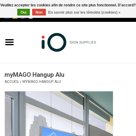
Veuillez accepter les cookies afin de rendre ce site plus fonctionnel. D'accord?
Oui
Non
En savoir plus sur les témoins (cookies) »
0 Articles - €0,00
Tous les produits
Marques
Nouveautés
myMAGO Hangup Alu
Appelez-nous au +32 3 353 67
ACCUEIL
/
MYMAGO HANGUP ALU
63