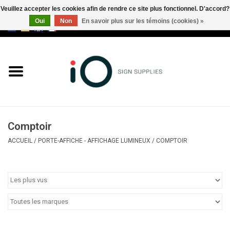
Veuillez accepter les cookies afin de rendre ce site plus fonctionnel. D'accord?
Oui
Non
En savoir plus sur les témoins (cookies) »
0 Articles - €0,00
Tous les produits
Marques
Nouveautés
Comptoir
Appelez-nous au +32 3 353 67
ACCUEIL
/
PORTE-AFFICHE - AFFICHAGE LUMINEUX
/
COMPTOIR
63