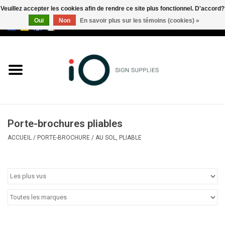
Veuillez accepter les cookies afin de rendre ce site plus fonctionnel. D'accord?
Oui
Non
En savoir plus sur les témoins (cookies) »
0 Articles - €0,00
Tous les produits
Marques
Nouveautés
Porte-brochures pliables
Appelez-nous au +32 3 353 67
ACCUEIL
/
PORTE-BROCHURE
/
AU SOL, PLIABLE
63