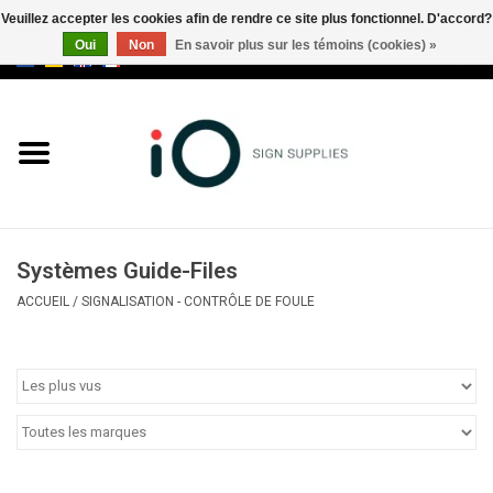
Veuillez accepter les cookies afin de rendre ce site plus fonctionnel. D'accord?
Oui
Non
En savoir plus sur les témoins (cookies) »
0 Articles - €0,00
Tous les produits
Marques
Nouveautés
Systèmes Guide-Files
Appelez-nous au +32 3 353 67
ACCUEIL
/
SIGNALISATION - CONTRÔLE DE FOULE
63