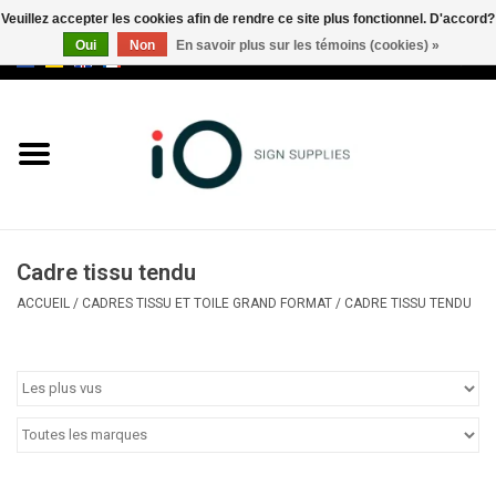
Veuillez accepter les cookies afin de rendre ce site plus fonctionnel. D'accord?
Oui
Non
En savoir plus sur les témoins (cookies) »
0 Articles - €0,00
Tous les produits
Marques
Nouveautés
Cadre tissu tendu
Appelez-nous au +32 3 353 67
ACCUEIL
/
CADRES TISSU ET TOILE GRAND FORMAT
/
CADRE TISSU TENDU
63