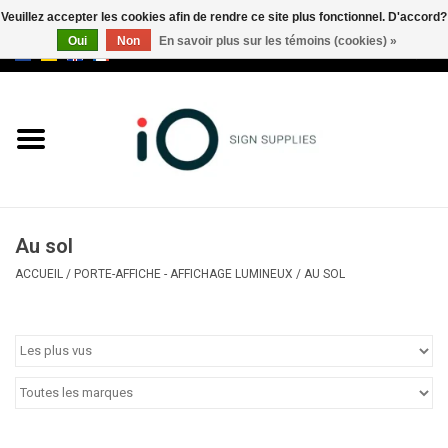
Veuillez accepter les cookies afin de rendre ce site plus fonctionnel. D'accord?
Oui
Non
En savoir plus sur les témoins (cookies) »
0 Articles - €0,00
Tous les produits
Marques
Nouveautés
Au sol
Appelez-nous au +32 3 353 67
ACCUEIL
/
PORTE-AFFICHE - AFFICHAGE LUMINEUX
/
AU SOL
63