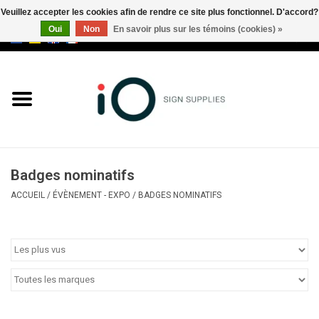
Veuillez accepter les cookies afin de rendre ce site plus fonctionnel. D'accord?
Oui
Non
En savoir plus sur les témoins (cookies) »
0 Articles - €0,00
Tous les produits
Marques
Nouveautés
Badges nominatifs
Appelez-nous au +32 3 353 67
ACCUEIL
/
ÉVÈNEMENT - EXPO
/
BADGES NOMINATIFS
63