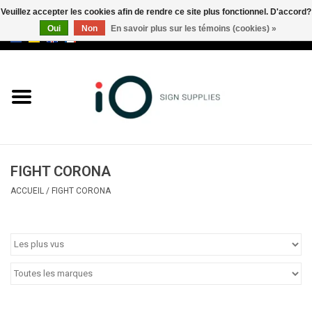
Veuillez accepter les cookies afin de rendre ce site plus fonctionnel. D'accord?
Oui
Non
En savoir plus sur les témoins (cookies) »
0 Articles - €0,00
Tous les produits
Marques
Nouveautés
FIGHT CORONA
Appelez-nous au +32 3 353 67
ACCUEIL
/
FIGHT CORONA
63