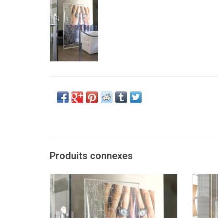
Produits connexes
Display stable au sol, impression simple ou
Pr
double face
AJOUTER AU PANIER