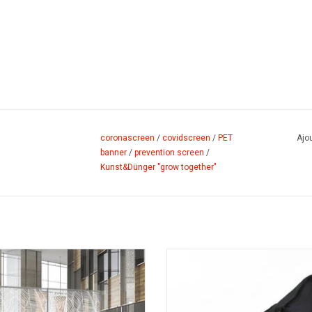
coronascreen
/
covidscreen
/
PET
Ajou
banner
/
prevention screen
/
Kunst&Dünger "grow together"
ésentoir au sol avec technique
Sac de transport myMAGO no
magnétique intelligent.
AJOUTER AU PANIER
AJOUTER AU PANIER