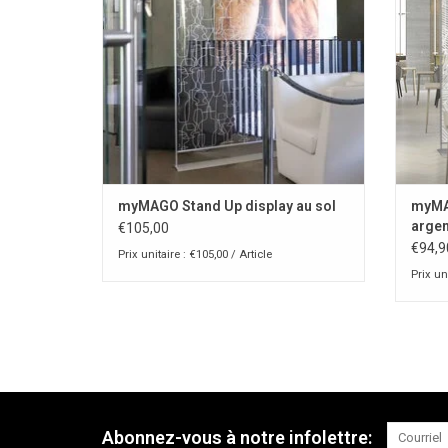
myMAGO Stand Up display au sol
myMA
argen
€105,00
€94,9
Prix unitaire : €105,00 / Article
Prix uni
Abonnez-vous à notre infolettre: