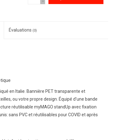
-
Évaluations
(0)
tique
iqué en Italie. Bannière PET transparente et
eilles, ou votre propre design. Équipé d'une bande
structure réutilisable myMAGO standUp avec fixation
nis: sans PVC et réutilisables pour COVID et après