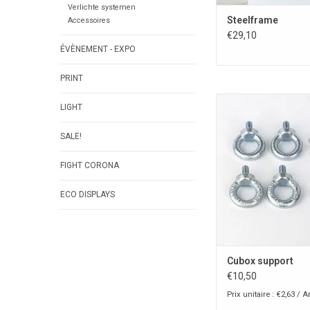
Verlichte systemen
Steelframe
Accessoires
€29,10
ÉVÈNEMENT - EXPO
PRINT
Cubox support pour su
LIGHT
plafond
AJOUTER AU PA
SALE!
FIGHT CORONA
ECO DISPLAYS
Cubox support
€10,50
Prix unitaire : €2,63 / Ar