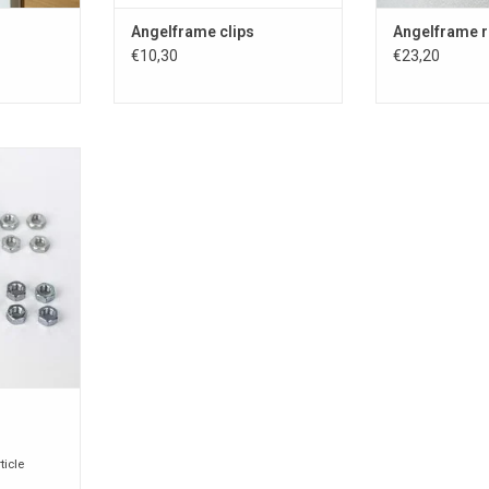
Angelframe clips
Angelframe 
€10,30
€23,20
spension au
NIER
ticle