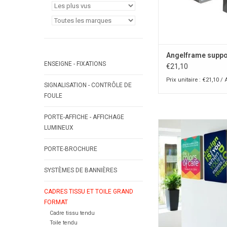
Angelframe suppo
ENSEIGNE - FIXATIONS
€21,10
Prix unitaire : €21,10 / 
SIGNALISATION - CONTRÔLE DE
FOULE
PORTE-AFFICHE - AFFICHAGE
Steelframe cadre ave
LUMINEUX
d'acier inoxydabl
PORTE-BROCHURE
AJOUTER AU PA
SYSTÈMES DE BANNIÈRES
CADRES TISSU ET TOILE GRAND
FORMAT
Cadre tissu tendu
Toile tendu