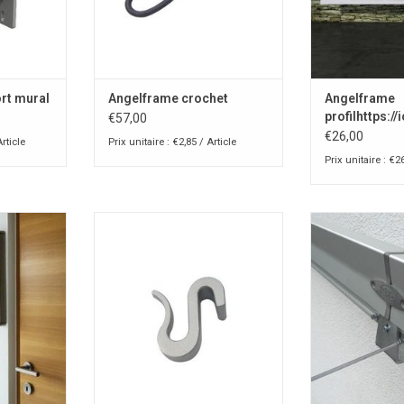
rt mural
Angelframe crochet
Angelframe
profilhttps://
€57,00
bvba.websho
€26,00
Article
Prix unitaire : €2,85 / Article
product_id=
Prix unitaire : €26
c l'aspect
Angelframe clips
Angelfra
e brossé
AJOUTER AU PANIER
AJOUTER 
NIER