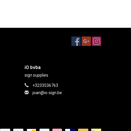
iO bvba
sign supplies
+3233536763
joan@io-sign.be