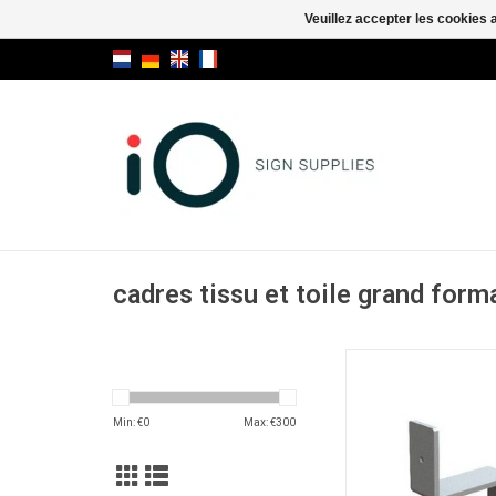
Veuillez accepter les cookies 
cadres tissu et toile grand form
Angelframe suppor
AJOUTER AU PA
Min: €
0
Max: €
300