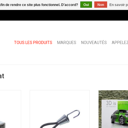
afin de rendre ce site plus fonctionnel. D'accord?
Oui
Non
En savoir p
TOUS LES PRODUITS
MARQUES
NOUVEAUTÉS
APPELEZ
at
t mural
Angelframe crochet gris avec
Angelframe profil
élastique Ø30mm
grand
NIER
AJOUTER AU PANIER
AJOUTER 