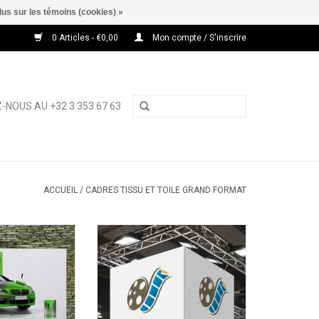
lus sur les témoins (cookies) »
0 Articles - €0,00
Mon compte / S'inscrire
-NOUS AU +32 3 353 67 63
ACCUEIL
/
CADRES TISSU ET TOILE GRAND FORMAT
, cadre pour toile
Cubox
 format
AJOUTER AU PANIER
AU PANIER