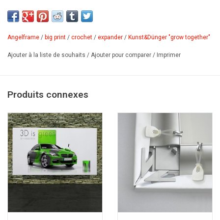
Convient à Angelframe et Monsterframe.
PDF
Angelframe
/
big print
/
crochet
/
expander
/
Kunst&Dünger "grow together"
Ajouter à la liste de souhaits
/
Ajouter pour comparer
/
Imprimer
Produits connexes