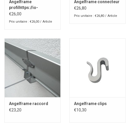
Angelframe
Angelframe connecteur
profilhttps://io-
€26,80
bvba.webshopapp.com/admin/products?
€26,00
Prix unitaire : €26,80 / Article
product_id=79891313&offset=8
Prix unitaire : €26,00 / Article
Angelframe raccord
Angelframe clips
€23,20
€10,30