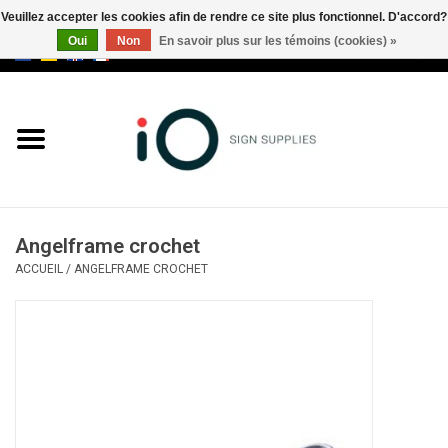
Veuillez accepter les cookies afin de rendre ce site plus fonctionnel. D'accord?
Oui
Non
En savoir plus sur les témoins (cookies) »
0 Articles - €0,00
Tous les produits
Marques
Nouveautés
Angelframe crochet
Appelez-nous au +32 3 353 67
ACCUEIL
/
ANGELFRAME CROCHET
63