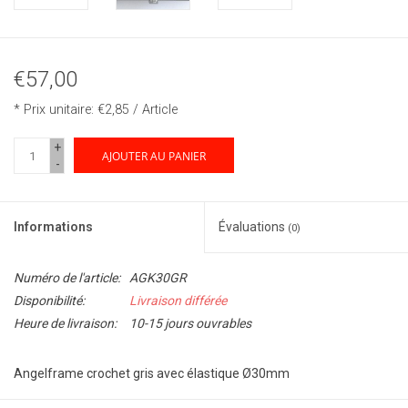
€57,00
* Prix unitaire: €2,85 / Article
+
AJOUTER AU PANIER
-
Informations
Évaluations
(0)
Numéro de l'article:
AGK30GR
Disponibilité:
Livraison différée
Heure de livraison:
10-15 jours ouvrables
Angelframe crochet gris avec élastique Ø30mm
Crochet avec élastique gris Ø30mm en PES, crochet zingué.