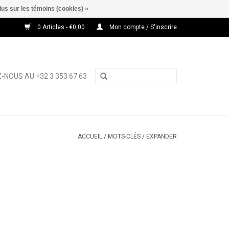
lus sur les témoins (cookies) »
0 Articles - €0,00
Mon compte / S'inscrire
-NOUS AU +32 3 353 67 63
ACCUEIL
/
MOTS-CLÉS
/
EXPANDER