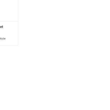
et
ticle