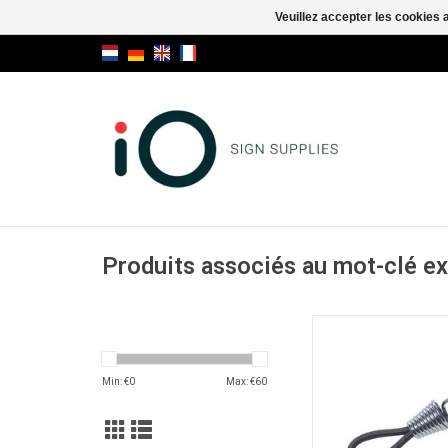
Veuillez accepter les cookies 
Produits associés au mot-clé e
Angelframe crochet 
élastique Ø3
AJOUTER AU PA
Min: €
0
Max: €
60