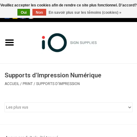
Veuillez accepter les cookies afin de rendre ce site plus fonctionnel. D'accord?
Oui
Non
En savoir plus sur les témoins (cookies) »
0 Articles - €0,00
Tous les produits
Marques
Nouveautés
Supports d'Impression Numérique
Appelez-nous au +32 3 353 67
ACCUEIL
/
PRINT
/
SUPPORTS D'IMPRESSION
63