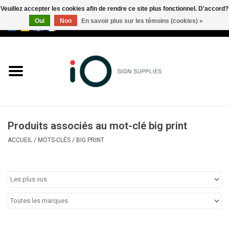
Veuillez accepter les cookies afin de rendre ce site plus fonctionnel. D'accord?
Oui
Non
En savoir plus sur les témoins (cookies) »
0 Articles - €0,00
Tous les produits
Marques
Nouveautés
Produits associés au mot-clé big print
Appelez-nous au +32 3 353 67
ACCUEIL
/
MOTS-CLÉS
/
BIG PRINT
63