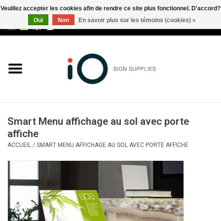
Veuillez accepter les cookies afin de rendre ce site plus fonctionnel. D'accord?
Oui
Non
En savoir plus sur les témoins (cookies) »
0 Articles - €0,00
Tous les produits
Marques
Nouveautés
Smart Menu affichage au sol avec porte
Appelez-nous au +32 3 353 67
affiche
63
ACCUEIL
/
SMART MENU AFFICHAGE AU SOL AVEC PORTE AFFICHE