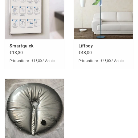
Informations:
- Porte-affiche en polycarbonate moulé transparent avec fond
blanc
- extrusion d'aluminium anodisé argent mat
- base en métal avec couverture en ABS argenté
Smartquick
Liftboy
PDF
€13,30
€48,00
Prix unitaire : €13,30 / Article
Prix unitaire : €48,00 / Article