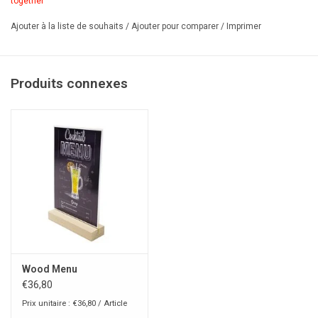
together"
européen certifié FSC provenant de forêts gérées de manière
responsable dans la région du Trentin-Haut-Adige en Italie.
Ajouter à la liste de souhaits
/
Ajouter pour comparer
/
Imprimer
La pochette acrylique est à commander séparément.
Produits connexes
Fiche produit
Wood Menu
€36,80
Prix unitaire : €36,80 / Article