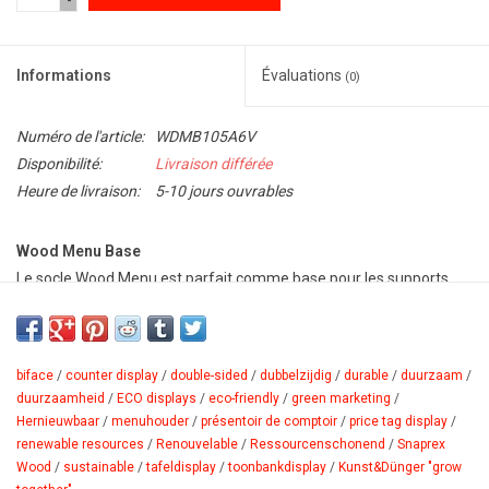
-
Informations
Évaluations
(0)
Numéro de l'article:
WDMB105A6V
Disponibilité:
Livraison différée
Heure de livraison:
5-10 jours ouvrables
Wood Menu Base
Le socle Wood Menu est parfait comme base pour les supports
d'information en acrylique ou encore plus durable comme base
pour les imprimés sur carton de 3 mm d'épaisseur. Le Wood Menu
est le support idéal, naturelle et durable, pour les tables et les
biface
/
counter display
/
double-sided
/
dubbelzijdig
/
durable
/
duurzaam
/
comptoirs, les informations , les menus et les étiquettes de prix
duurzaamheid
/
ECO displays
/
eco-friendly
/
green marketing
/
dans les hôtels, les restaurants et les magasins.
Hernieuwbaar
/
menuhouder
/
présentoir de comptoir
/
price tag display
/
renewable resources
/
Renouvelable
/
Ressour­censchonend
/
Snaprex
Wood
/
sustainable
/
tafeldisplay
/
toonbankdisplay
/
Kunst&Dünger "grow
a base en bois massif est fabriquée à partir de bois de hêtre
L