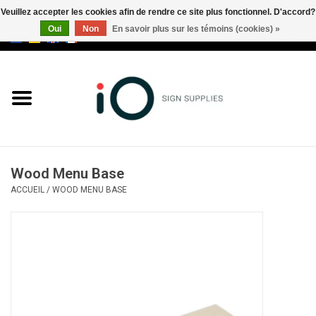
Veuillez accepter les cookies afin de rendre ce site plus fonctionnel. D'accord?
Oui
Non
En savoir plus sur les témoins (cookies) »
0 Articles - €0,00
Tous les produits
Marques
Nouveautés
Wood Menu Base
Appelez-nous au +32 3 353 67
ACCUEIL
/
WOOD MENU BASE
63