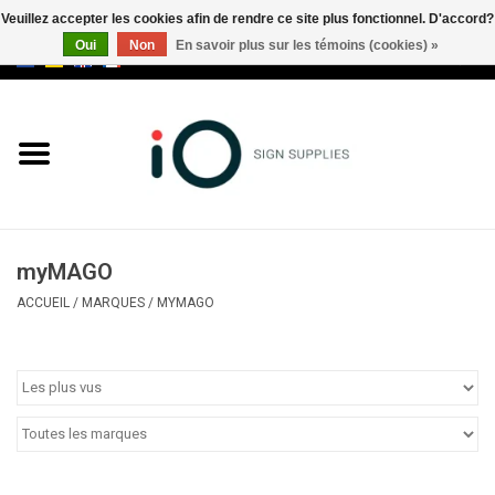
Veuillez accepter les cookies afin de rendre ce site plus fonctionnel. D'accord?
Oui
Non
En savoir plus sur les témoins (cookies) »
0 Articles - €0,00
Tous les produits
Marques
Nouveautés
myMAGO
Appelez-nous au +32 3 353 67
ACCUEIL
/
MARQUES
/
MYMAGO
63