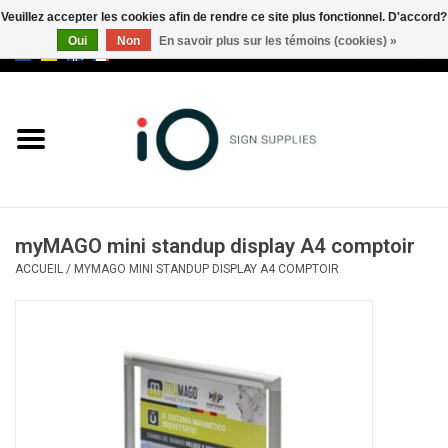
Veuillez accepter les cookies afin de rendre ce site plus fonctionnel. D'accord?
Oui
Non
En savoir plus sur les témoins (cookies) »
0 Articles - €0,00
Tous les produits
Marques
Nouveautés
myMAGO mini standup display A4 comptoir
Appelez-nous au +32 3 353 67
ACCUEIL
/
MYMAGO MINI STANDUP DISPLAY A4 COMPTOIR
63