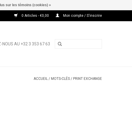
lus sur les témoins (cookies) »
0 Articles - €0,00
Mon compte / S'inscrire
-NOUS AU +32 3 353 67 63
ACCUEIL
/
MOTS-CLÉS
/
PRINT EXCHANGE