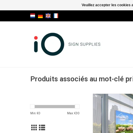
Veuillez accepter les cookies 
Produits associés au mot-clé p
myMAGO Hangu
AJOUTER AU PA
Min: €
0
Max: €
30