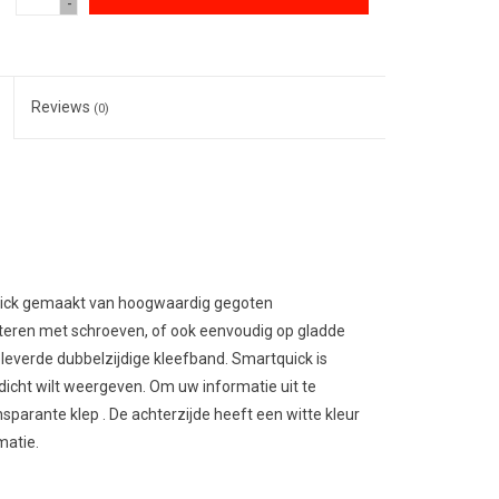
-
Reviews
(0)
uick gemaakt van hoogwaardig gegoten
teren met schroeven, of ook eenvoudig op gladde
leverde dubbelzijdige kleefband. Smartquick is
icht wilt weergeven. Om uw informatie uit te
nsparante klep . De achterzijde heeft een witte kleur
matie.