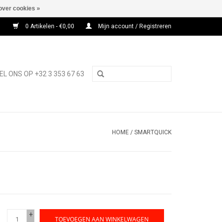
over cookies »
0 Artikelen - €0,00
Mijn account / Registreren
EL ONS OP +32 3 353 67 63
HOME
/
SMARTQUICK
+
TOEVOEGEN AAN WINKELWAGEN