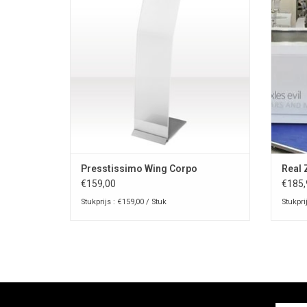
TOEVOEGEN AAN WINKELWAGEN
T
Presstissimo Wing Corpo
Real 
€159,00
€185,
Stukprijs : €159,00 / Stuk
Stukpri