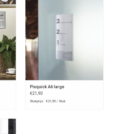
 muur of
Pixquick A6 large info-pocket voor aan de
muur of op de toonbank
EN
TOEVOEGEN AAN WINKELWAGEN
Pixquick A6 large
€21,90
Stukprijs : €21,90 / Stuk
 bianco