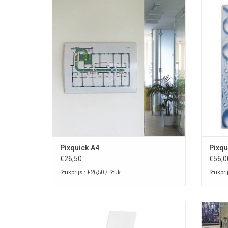
Pixquick A4 info-pocket voor aan de muur of
Pixquic
op de toonbank
TOEVOEGEN AAN WINKELWAGEN
T
Pixquick A4
Pixqu
€26,50
€56,0
Stukprijs : €26,50 / Stuk
Stukpri
Presstissimo Wing Corpo vrijstaande
Opvouw
vloerdisplay