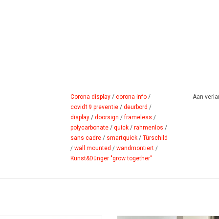
Corona display
/
corona info
/
Aan verla
covid19 preventie
/
deurbord
/
display
/
doorsign
/
frameless
/
polycarbonate
/
quick
/
rahmenlos
/
sans cadre
/
smartquick
/
Türschild
/
wall mounted
/
wandmontiert
/
Kunst&Dünger "grow together"