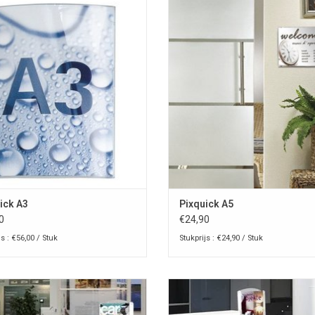
k A3 info-pocket voor aan de muur of
Pixquick A5 info-pocket voor aan de
op de toonbank
op de toonbank
OEVOEGEN AAN WINKELWAGEN
TOEVOEGEN AAN WINKELWAG
ick A3
Pixquick A5
0
€24,90
js : €56,00 / Stuk
Stukprijs : €24,90 / Stuk
bare folderhouder wit real bianco
Opvouwbare folderhouder wit real
2xA4
3xA4