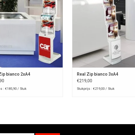
OEVOEGEN AAN WINKELWAGEN
TOEVOEGEN AAN WINKELWAG
Zip bianco 2xA4
Real Zip bianco 3xA4
90
€219,00
js : €185,90 / Stuk
Stukprijs : €219,00 / Stuk