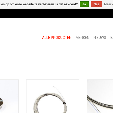
kies op om onze website te verbeteren. Is dat akkoord?
Ja
Nee
Meer 
ALLE PRODUCTEN
MERKEN
NIEUWS
B
t
Roestvrijstalen kabel Ø1,2mm
Roestvrijstal
ix Safe
Staalkabel Roestvrij PVC gecoat
Staalkabel Roest
Ø1,2 mm voor ophangsystemen
ophangsystemen m
NKELWAGEN
met fisso-, fly- of digi-producten.
digi-pr
TOEVOEGEN AAN WINKELWAGEN
TOEVOEGEN AA