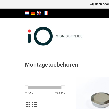
Wij slaan coo
Montagetoebehoren
Pixfix Magne
Magneet voor Pixf
TOEVOEGEN AAN WI
Min: €
0
Max: €
40