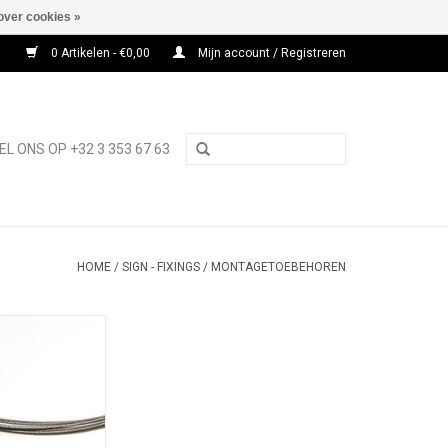
over cookies »
0 Artikelen - €0,00
Mijn account / Registreren
EL ONS OP +32 3 353 67 63
HOME
/
SIGN - FIXINGS
/
MONTAGETOEBEHOREN
en kabel Ø1,2mm
vrij Ø1,2 mm voor
et fisso-, fly- of
oducten.
N WINKELWAGEN