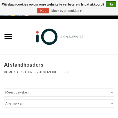
Wij slaan cookies op om onze website te verbeteren. Is dat akkoord?
Ja
Nee
Meer over cookies »
0 Artikelen - €0,00
Alle producten
Merken
NIEUWS
Afstandhouders
Bel ons op +32 3 353 67 63
HOME
/
SIGN - FIXINGS
/
AFSTANDHOUDERS