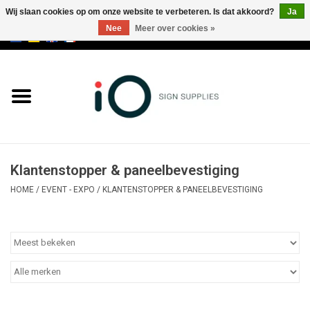
Wij slaan cookies op om onze website te verbeteren. Is dat akkoord?
Ja
Nee
Meer over cookies »
0 Artikelen - €0,00
Alle producten
Merken
NIEUWS
Klantenstopper & paneelbevestiging
Bel ons op +32 3 353 67 63
HOME
/
EVENT - EXPO
/
KLANTENSTOPPER & PANEELBEVESTIGING