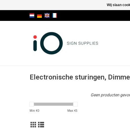
Wij slaan coo
Electronische sturingen, Dimme
Geen producten gevon
Min: €
0
Max: €
5