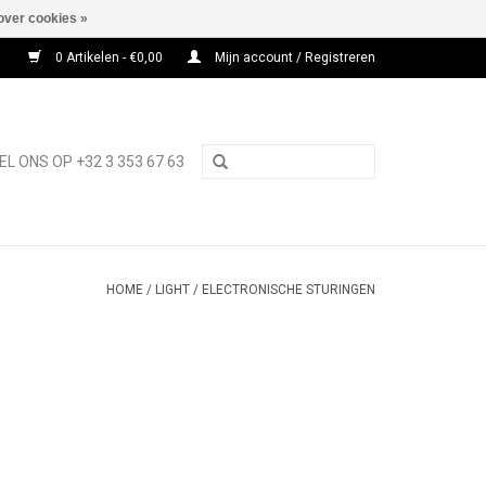
over cookies »
0 Artikelen - €0,00
Mijn account / Registreren
EL ONS OP +32 3 353 67 63
HOME
/
LIGHT
/
ELECTRONISCHE STURINGEN