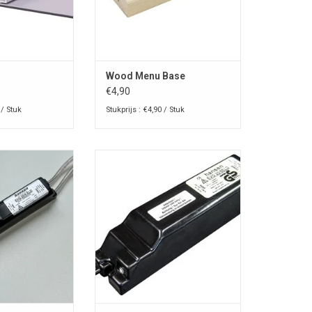
Wood Menu Base
€4,90
 / Stuk
Stukprijs : €4,90 / Stuk
elektronische
Hansen Neon elektronische
r neonkunst,
ballast voor neonkunst,
e verlichting,
architecturale verlichting,
n koud kathode
neonreclame en koud kathode
ntielampen.
fluorescentielampen.
n voor blauwe en
Transformatoren voor blauwe en
adingsbuizen,
rode gasontladingsbuizen,
nnen en buiten.
installatie binnen en buiten.
bare opties.
Diverse dimbare opties.
N WINKELWAGEN
TOEVOEGEN AAN WINKELWAGEN