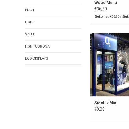
Wood Menu
€36,80
PRINT
Stukprijs : €36,80 / Stuk
LIGHT
SALE!
Led lichtkoof met i
driver. Verlicht elk 
FIGHT CORONA
van bovenuit. Maatwe
gewenste lengte, kleur,
ECO DISPLAYS
lichtsensor en muu
TOEVOEGEN AAN WI
Signlux Mini
€0,00