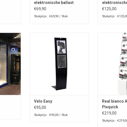
elektronische ballast
elektronische
€69,90
€125,00
Stukprijs : €69,90 / Stuk
Stukprijs : €125,0
ngebouwde
Velo Easy
Opvouwbare Bro
reclamebord
4 brochurevakke
TOEVOEGEN AAN WINKELWAGEN
rk, kies de
polycarbonaat
 lichtkleur,
gelakt MDF, 
rbeugels.
frontpaneel mat
met
NKELWAGEN
TOEVOEGEN AA
Velo Easy
Real bianco 
Pixquick
€95,00
€219,00
Stukprijs : €95,00 / Stuk
Stukprijs : €219,0