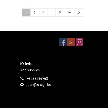
1
2
3
4
5
16
iO bvba
sign supplies
+3233536763
joan@io-sign.be