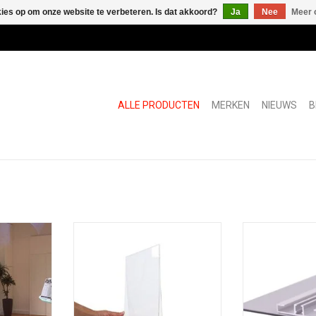
kies op om onze website te verbeteren. Is dat akkoord?
Ja
Nee
Meer 
ALLE PRODUCTEN
MERKEN
NIEUWS
B
tionele
Wood Menu Pocket
Backrail, onzi
ail om
nivelleringsh
TOEVOEGEN AAN WINKELWAGEN
sheldere
pan
ouders of
TOEVOEGEN AA
 Notities,
eren worden
onderkant