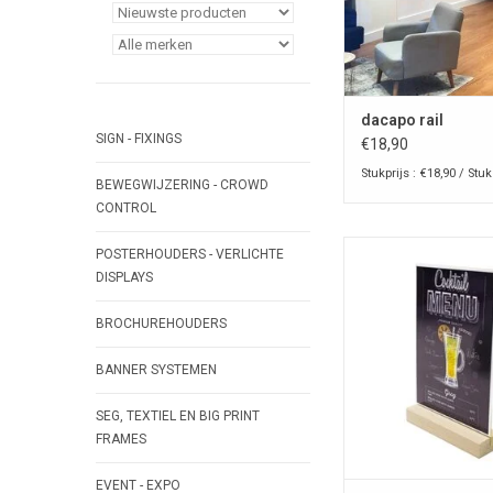
ingeschove
TOEVOEGEN AAN WI
dacapo rail
SIGN - FIXINGS
€18,90
Stukprijs : €18,90 / Stuk
BEWEGWIJZERING - CROWD
CONTROL
wood men
POSTERHOUDERS - VERLICHTE
DISPLAYS
TOEVOEGEN AAN WI
BROCHUREHOUDERS
BANNER SYSTEMEN
SEG, TEXTIEL EN BIG PRINT
FRAMES
EVENT - EXPO