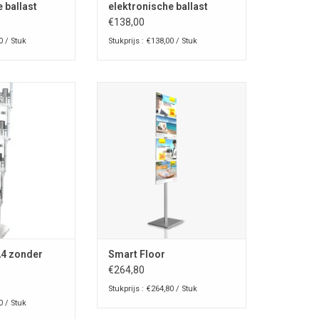
 ballast
elektronische ballast
€138,00
0 / Stuk
Stukprijs : €138,00 / Stuk
churehouder met
Smart Floor is een frameloze
n A4 van slagvast
presentatie display voor
, basis mat wit
eenvoudige en snelle informatie-
zijstijlen en
uitwisseling van infobladen. Het
 wit gepoedercoat
sobere ontwerp benadrukt wat
aal.
echt telt: uw informatie!
N WINKELWAGEN
A4 zonder
Smart Floor
€264,80
Stukprijs : €264,80 / Stuk
0 / Stuk