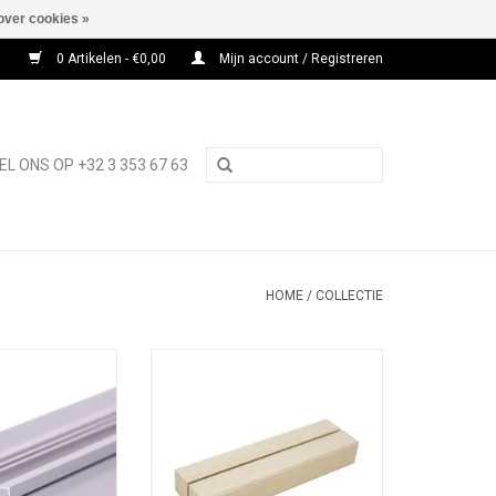
over cookies »
0 Artikelen - €0,00
Mijn account / Registreren
EL ONS OP +32 3 353 67 63
HOME
/
COLLECTIE
chtbare rail met
Wood Menu Base
ulp voor stijve
TOEVOEGEN AAN WINKELWAGEN
elen
N WINKELWAGEN