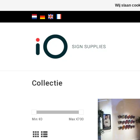
Wij slaan coo
Collectie
DACAPO multifunc
aluminium wandr
tegelijkertijd gla
Min: €
0
Max: €
700
brochure- of folderh
posters op te hangen.
plannen, flipchartpapi
eenvoudig vanaf de 