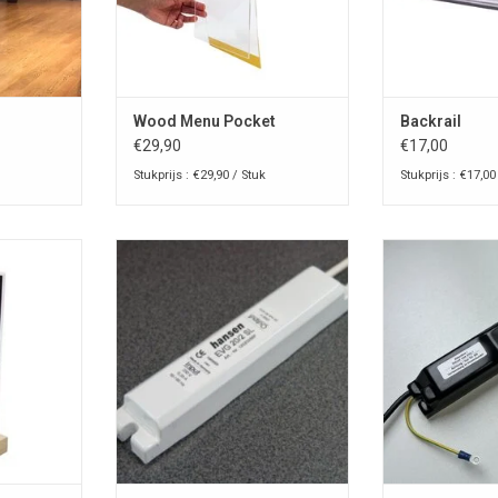
n
NKELWAGEN
Wood Menu Pocket
Backrail
€29,90
€17,00
Stukprijs : €29,90 / Stuk
Stukprijs : €17,00
u
Hansen Neon elektronische
Hansen Neon 
ballast voor neonkunst,
ballast voo
NKELWAGEN
architecturale verlichting,
architectural
neonreclame en koud kathode
neonreclame e
fluorescentielampen.
fluoresce
Transformatoren voor blauwe en
Transformatore
rode gasontladingsbuizen,
rode gasontl
installatie binnen en buiten.
installatie bi
Diverse dim
TOEVOEGEN AAN WINKELWAGEN
TOEVOEGEN AA