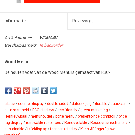
-
Informatie
Reviews
(0)
Artikelnummer:
WDMA4V
Beschikbaarheid:
In backorder
Wood Menu
De houten voet van de Wood Menu is gemaakt van FSC-
gecertificeerd Europees beukenhout, natuurlijk massief hout.
Samen met de dubbelzijdige acryl posterhouder is het de ideale
tafel- en toonbankdisplay, natuurlijke en duurzame informatie-,
menu- en prijskaartjeshouder in hotels, restaurants en winkels.
biface
/
counter display
/
double-sided
/
dubbelzijdig
/
durable
/
duurzaam
/
duurzaamheid
/
ECO displays
/
eco-friendly
/
green marketing
/
Productblad
Hernieuwbaar
/
menuhouder
/
porte menu
/
présentoir de comptoir
/
price
tag display
/
renewable resources
/
Renouvelable
/
Ressour­censchonend
/
sustainable
/
tafeldisplay
/
toonbankdisplay
/
Kunst&Dünger "grow