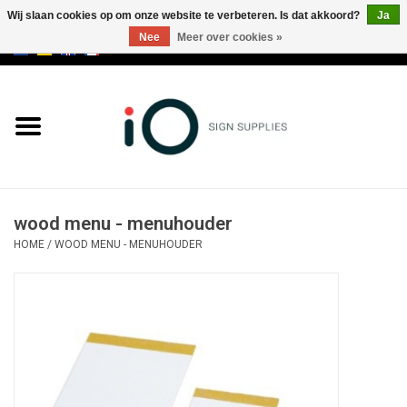
Wij slaan cookies op om onze website te verbeteren. Is dat akkoord?
Ja
Nee
Meer over cookies »
0 Artikelen - €0,00
Alle producten
Merken
NIEUWS
wood menu - menuhouder
Bel ons op +32 3 353 67 63
HOME
/
WOOD MENU - MENUHOUDER