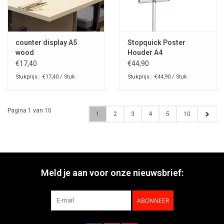
counter display A5
Stopquick Poster
wood
Houder A4
€17,40
€44,90
Stukprijs : €17,40 / Stuk
Stukprijs : €44,90 / Stuk
Pagina 1 van 10
1
2
3
4
5
10
Meld je aan voor onze nieuwsbrief:
ABONNEER