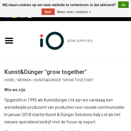
Wij slaan cookies op om onze website te verbeteren. Is dat akkoord?
Ja
Nee
Meer over cookies »
0 Artikelen - €0,00
Alle producten
Merken
NIEUWS
Kunst&Dünger "grow together"
Bel ons op +32 3 353 67 63
HOME
/
MERKEN
/
KUNST&DÜNGER "GROW TOGETHER"
Wie we zijn
Opgericht in 1995 als Kunstdünger Ltd zijn we vandaag een
wereldwijde producent van producten voor visuele communicatie.
In januari 2018 startte Kunst & Dünger Solutions Italy Ltd als het
nieuwe operatieve bedrijf met de focus op export.