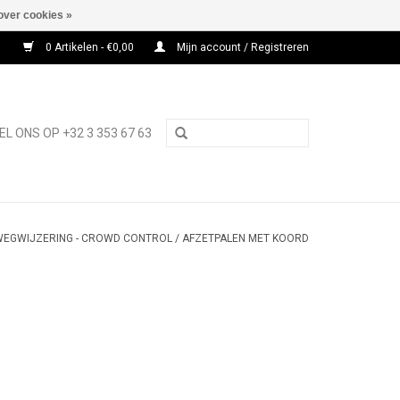
over cookies »
0 Artikelen - €0,00
Mijn account / Registreren
EL ONS OP +32 3 353 67 63
EGWIJZERING - CROWD CONTROL
/
AFZETPALEN MET KOORD