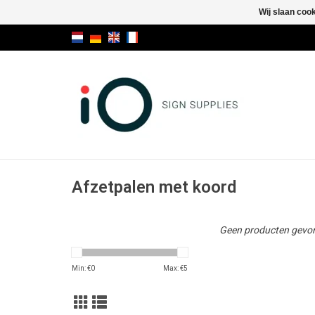
Wij slaan coo
Afzetpalen met koord
Geen producten gevon
Min: €
0
Max: €
5