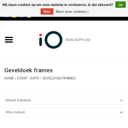
Wij slaan cookies op om onze website te verbeteren. Is dat akkoord?
Ja
Nee
Meer over cookies »
0 Artikelen - €0,00
Alle producten
Merken
NIEUWS
Geveldoek frames
Bel ons op +32 3 353 67 63
HOME
/
EVENT - EXPO
/
GEVELDOEK FRAMES