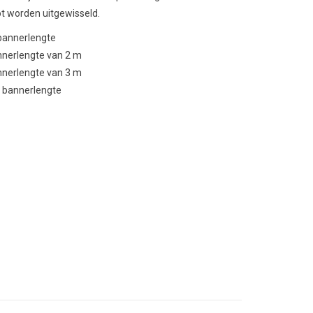
t worden uitgewisseld.
bannerlengte
nnerlengte van 2 m
nnerlengte van 3 m
 bannerlengte