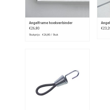
Angelframe hoekverbinder
Angel
€26,80
€23,2
Stukprijs : €26,80 / Stuk
Angelframe elastische expander grijs
Ø30mm
TOEVOEGEN AAN WINKELWAGEN