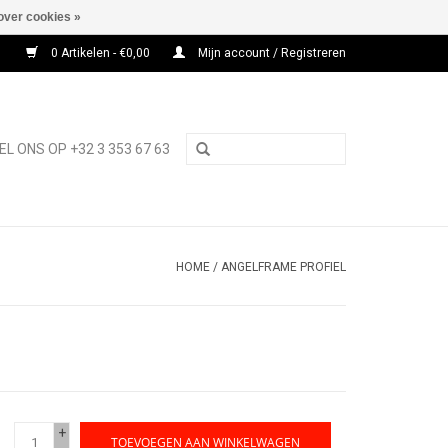
over cookies »
0 Artikelen - €0,00
Mijn account / Registreren
EL ONS OP +32 3 353 67 63
HOME
/
ANGELFRAME PROFIEL
+
TOEVOEGEN AAN WINKELWAGEN