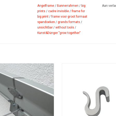
Angelframe
/
Bannerrahmen
/
big
Aan verla
prints
/
cadre invisible
/
frame for
big print
/
frame voor groot formaat
spandoeken
/
grands formats
/
unsichtbar
/
without tools
/
Kunst&Dünger "grow together"
Angelframe connector
Angelframe clips
OEVOEGEN AAN WINKELWAGEN
TOEVOEGEN AAN WINKELWAG