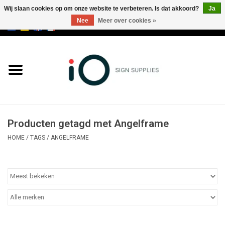
Wij slaan cookies op om onze website te verbeteren. Is dat akkoord?
Ja
Nee
Meer over cookies »
0 Artikelen - €0,00
Alle producten
Merken
NIEUWS
Producten getagd met Angelframe
Bel ons op +32 3 353 67 63
HOME
/
TAGS
/
ANGELFRAME