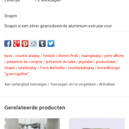
Levertijd:
1-2 werkdagen
Snapin
Snapin is een zilver geanodiseerde aluminium extrusie voor
panelen met een dikte van 4 mm. Je kunt het gebruiken als
toonbank- of tafeldisplay in combinatie met onze snaprex-
posterhouders of gebruik het creatief om geprinte aluminium
composietpanelen te presenteren. Het toepassingsgebied is
base
/
counter display
/
fotolijst
/
Klemm Profil
/
naamplaatje
/
porte-affiche
enorm: b.v. als naamplaatje, als prijs- of productlabel of als
/
présentoir de comptoir
/
présentoir de table
/
prijslabel
/
productlabel
/
Snapin
/
tafeldisplay
/
Tisch Aufsteller
/
toonbankdisplay
/
Kunst&Dünger
fotolijst. Met een Snapin display op de toonbank, bent u altijd goed
"grow together"
op de hoogte.
Aan verlanglijst toevoegen
/
Toevoegen om te vergelijken
/
Afdrukken
PDF
Gerelateerde producten