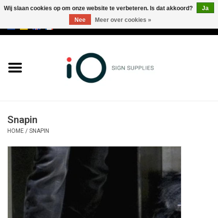
Wij slaan cookies op om onze website te verbeteren. Is dat akkoord?
Ja
Nee
Meer over cookies »
0 Artikelen - €0,00
Alle producten
Merken
NIEUWS
Snapin
Bel ons op +32 3 353 67 63
HOME
/
SNAPIN