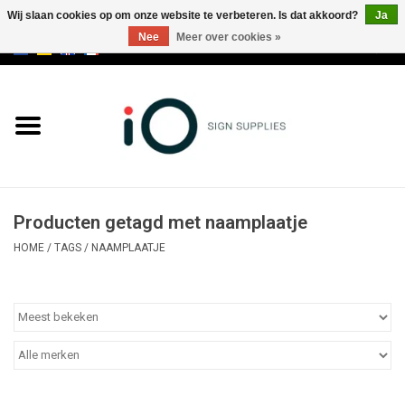
Wij slaan cookies op om onze website te verbeteren. Is dat akkoord?
Ja
Nee
Meer over cookies »
0 Artikelen - €0,00
Alle producten
Merken
NIEUWS
Producten getagd met naamplaatje
Bel ons op +32 3 353 67 63
HOME
/
TAGS
/
NAAMPLAATJE