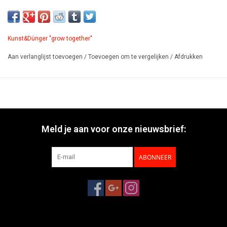
slagvast polycarbonaat, basis mat wit gelakt MDF, zijstijlen en
frontpaneel mat wit gepoedercoat metaal.
Kunst&Dünger "grow together"
Productblad
Aan verlanglijst toevoegen
/
Toevoegen om te vergelijken
/
Afdrukken
Meld je aan voor onze nieuwsbrief:
ABONNEER