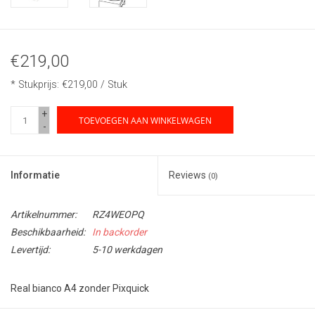
€219,00
* Stukprijs: €219,00 / Stuk
+
TOEVOEGEN AAN WINKELWAGEN
-
Informatie
Reviews
(0)
Artikelnummer:
RZ4WEOPQ
Beschikbaarheid:
In backorder
Levertijd:
5-10 werkdagen
Real bianco A4 zonder Pixquick
Opvouwbare Brochurehouder met 4 brochurevakken A4 van