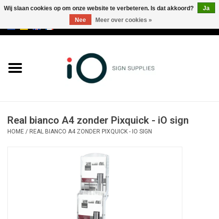
Wij slaan cookies op om onze website te verbeteren. Is dat akkoord?
Ja
Nee
Meer over cookies »
0 Artikelen - €0,00
Alle producten
Merken
NIEUWS
Real bianco A4 zonder Pixquick - iO sign
Bel ons op +32 3 353 67 63
HOME
/
REAL BIANCO A4 ZONDER PIXQUICK - IO SIGN