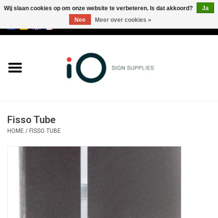
Wij slaan cookies op om onze website te verbeteren. Is dat akkoord?
Ja
Nee
Meer over cookies »
0 Artikelen - €0,00
Alle producten
Merken
NIEUWS
Fisso Tube
Bel ons op +32 3 353 67 63
HOME
/
FISSO TUBE