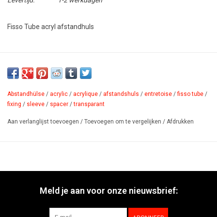
Levertijd:
1-2 werkdagen
Fisso Tube acryl afstandhuls
Spacer, acryl. Kosteneffectieve en robuuste schroefhuls in 2 mm
dik acryl. Fixing: afstandshuls, universeel inzetbaar. Materiaal:
transparant acryl.
Abstandhülse
/
acrylic
/
acrylique
/
afstandshuls
/
entretoise
/
fisso tube
/
PDF
fixing
/
sleeve
/
spacer
/
transparant
Aan verlanglijst toevoegen
/
Toevoegen om te vergelijken
/
Afdrukken
Meld je aan voor onze nieuwsbrief: