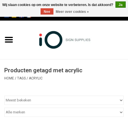
Wij slaan cookies op om onze website te verbeteren. Is dat akkoord?
Ja
Nee
Meer over cookies »
0 Artikelen - €0,00
Alle producten
Merken
NIEUWS
Producten getagd met acrylic
Bel ons op +32 3 353 67 63
HOME
/
TAGS
/
ACRYLIC