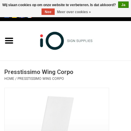
Wij slaan cookies op om onze website te verbeteren. Is dat akkoord?
Ja
Nee
Meer over cookies »
0 Artikelen - €0,00
Alle producten
Merken
NIEUWS
Presstissimo Wing Corpo
Bel ons op +32 3 353 67 63
HOME
/
PRESSTISSIMO WING CORPO