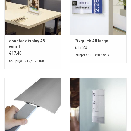
counter display A5
Pixquick A8 large
wood
€13,20
€17,40
Stukprijs : €13,20 / Stuk
Stukprijs : €17,40 / Stuk