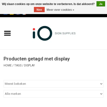
Wij slaan cookies op om onze website te verbeteren. Is dat akkoord?
Ja
Nee
Meer over cookies »
0 Artikelen - €0,00
Alle producten
Merken
NIEUWS
Producten getagd met display
Bel ons op +32 3 353 67 63
HOME
/
TAGS
/
DISPLAY