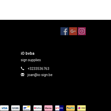
iO bvba
sign supplies
+3233536763
joan@io-sign.be