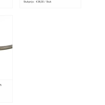
Stukprijs : €38,30 / Stuk
m
oor
 digi-
EN
m