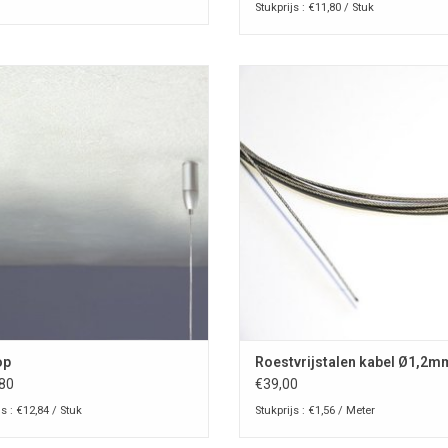
Stukprijs : €11,80 / Stuk
Fly Top kabelsteun
Roestvrijstalen kabel Ø1,2m
Staalkabel Roestvrij Ø1,2 mm v
OEVOEGEN AAN WINKELWAGEN
ophangsystemen met fisso-, fly- of
producten.
TOEVOEGEN AAN WINKELWAG
op
Roestvrijstalen kabel Ø1,2m
80
€39,00
js : €12,84 / Stuk
Stukprijs : €1,56 / Meter