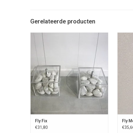
Gerelateerde producten
Fly Fix kabelsteun
TOEVOEGEN AAN WINKELWAGEN
T
Fly Fix
Fly M
€31,80
€35,6