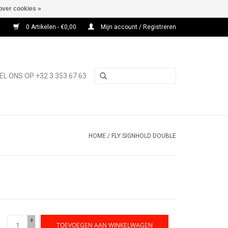
over cookies »
0 Artikelen - €0,00
Mijn account / Registreren
EL ONS OP +32 3 353 67 63
HOME
/
FLY SIGNHOLD DOUBLE
+
TOEVOEGEN AAN WINKELWAGEN