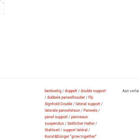
beidseitig
/
doppelt
/
double support
Aan verla
/
dubbele paneelhouder
/
Fly
Signhold Double
/
lateral support
/
laterale paneelsteun
/
Paneele
/
panel support
/
panneaux
suspendus
/
Seitlicher Halter
/
Stahlseil
/
support latéral
/
Kunst&Dünger "grow together"