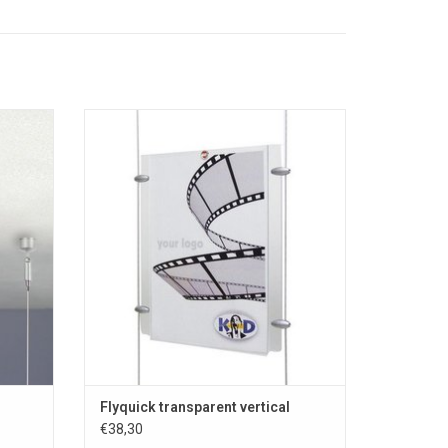
Flyquick Posterhouder transparant
acrylglas verticaal
EN
TOEVOEGEN AAN WINKELWAGEN
Flyquick transparent vertical
€38,30