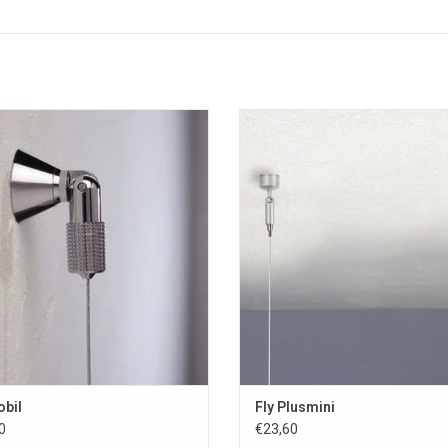
Fly Mobil
Fly Plusmini kabelsteun
OEVOEGEN AAN WINKELWAGEN
TOEVOEGEN AAN WINKELWAG
obil
Fly Plusmini
0
€23,60