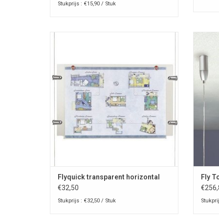
Stukprijs : €15,90 / Stuk
Flyquick Posterhouder transparant
acrylglas horizontaal
T
TOEVOEGEN AAN WINKELWAGEN
Flyquick transparent horizontal
Fly T
€32,50
€256,
Stukprijs : €32,50 / Stuk
Stukpri