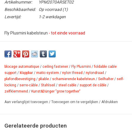
Artikelnummer:
YPM2070ARSET02
Beschikbaarheid:
Op voorraad
(1)
Levertijd:
1-2 werkdagen
Fly Plusmini kabelsteun
- tot einde voorraad
S
charnierende
kabelsteun, zelfklemmend.
Plafondbevestiging
voor staalkabel en nylondraad.
Bevestig de steun, steek de kabel
erin.
Het mechanisme vergrendelt de kabel door te trekken.
Montage: kabelsteun, zelfklemmend,
scharnierend
voor wand en
blocage automatique
/
ceiling fastener
/
Fly Plusmini
/
foldable cable
plafond.
Materiaal: veredeld messing.
Wandafstand: 49 mm.
support
/
klappbar
/
matic-system
/
nylon thread
/
nylondraad
/
plafondbevestiging
/
pliable
/
scharnierende kabelsteun
/
Seilhalter
/
self-
Kabeldikte: max. Ø1,2mm.
locking
/
serre-câble
/
Stahlseil
/
steel cable
/
support de câble
/
PDF
zelfklemmend
/
Kunst&Dünger "grow together"
Aan verlanglijst toevoegen
/
Toevoegen om te vergelijken
/
Afdrukken
Gerelateerde producten