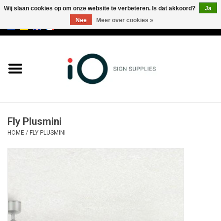
Wij slaan cookies op om onze website te verbeteren. Is dat akkoord?
Ja
Nee
Meer over cookies »
0 Artikelen - €0,00
Alle producten
Merken
NIEUWS
Fly Plusmini
Bel ons op +32 3 353 67 63
HOME
/
FLY PLUSMINI