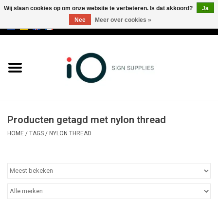
Wij slaan cookies op om onze website te verbeteren. Is dat akkoord?
Ja
Nee
Meer over cookies »
0 Artikelen - €0,00
Alle producten
Merken
NIEUWS
Producten getagd met nylon thread
Bel ons op +32 3 353 67 63
HOME
/
TAGS
/
NYLON THREAD