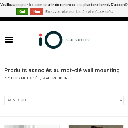
Veuillez accepter les cookies afin de rendre ce site plus fonctionnel. D'accord?
Oui
Non
En savoir plus sur les témoins (cookies) »
0 Articles - €0,00
Tous les produits
Marques
Nouveautés
Produits associés au mot-clé wall mounting
Appelez-nous au +32 3 353 67
ACCUEIL
/
MOTS-CLÉS
/
WALL MOUNTING
63