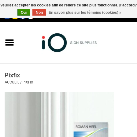
Veuillez accepter les cookies afin de rendre ce site plus fonctionnel. D'accord?
Oui
Non
En savoir plus sur les témoins (cookies) »
0 Articles - €0,00
Tous les produits
Marques
Nouveautés
Pixfix
Appelez-nous au +32 3 353 67
ACCUEIL
/
PIXFIX
63