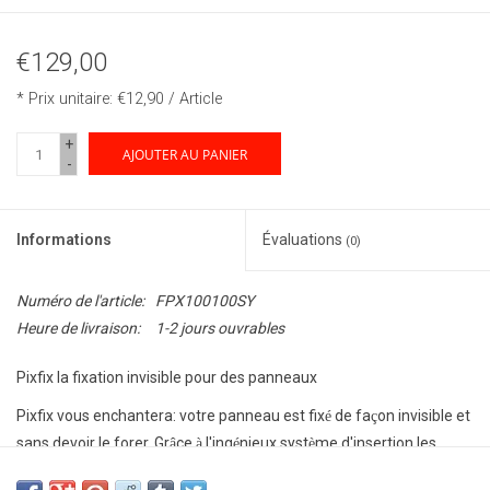
€129,00
* Prix unitaire: €12,90 / Article
+
AJOUTER AU PANIER
-
Informations
Évaluations
(0)
Numéro de l'article:
FPX100100SY
Heure de livraison:
1-2 jours ouvrables
Pixfix la fixation invisible pour des panneaux
Pixfix vous enchantera: votre panneau est fix
de fa
on invisible et
é
ç
sans devoir le forer. Gr
ce
l'ing
nieux syst
me d'insertion les
â
à
é
è
panneaux peuvent
tre
chang
s facilement
tout moment. Le
ê
é
é
à