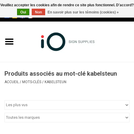
Veuillez accepter les cookies afin de rendre ce site plus fonctionnel. D'accord?
Oui
Non
En savoir plus sur les témoins (cookies) »
0 Articles - €0,00
Tous les produits
Marques
Nouveautés
Produits associés au mot-clé kabelsteun
Appelez-nous au +32 3 353 67
ACCUEIL
/
MOTS-CLÉS
/
KABELSTEUN
63