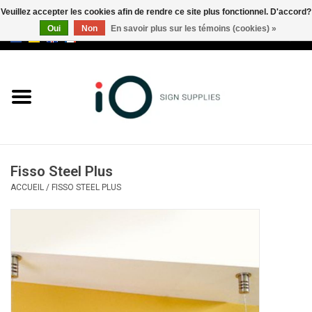
Veuillez accepter les cookies afin de rendre ce site plus fonctionnel. D'accord?
Oui
Non
En savoir plus sur les témoins (cookies) »
0 Articles - €0,00
Tous les produits
Marques
Nouveautés
Fisso Steel Plus
Appelez-nous au +32 3 353 67
ACCUEIL
/
FISSO STEEL PLUS
63