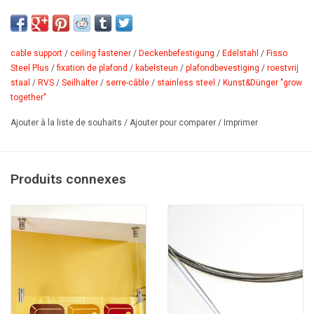
Serre-câble en acier inoxydable, système à vis. Fixation de plafond
universelle pour câble en acier, chaîne ou fil de nylon. Monter le
support au plafond, faire glisser le câble dans le serre-câble et le
fixer avec des vis sans tête. Fixation: serre-câble, système à vis.
cable support
/
ceiling fastener
/
Deckenbefestigung
/
Edelstahl
/
Fisso
Steel Plus
/
fixation de plafond
/
kabelsteun
/
plafondbevestiging
/
roestvrij
Matériau: acier inoxydable aisi303, avec finition biseautée.
staal
/
RVS
/
Seilhalter
/
serre-câble
/
stainless steel
/
Kunst&Dünger "grow
Distance au mur: 35mm. Diamètre max. du câble: Ø1,8mm. Acier.
together"
Ajouter à la liste de souhaits
/
Ajouter pour comparer
/
Imprimer
PDF
Produits connexes