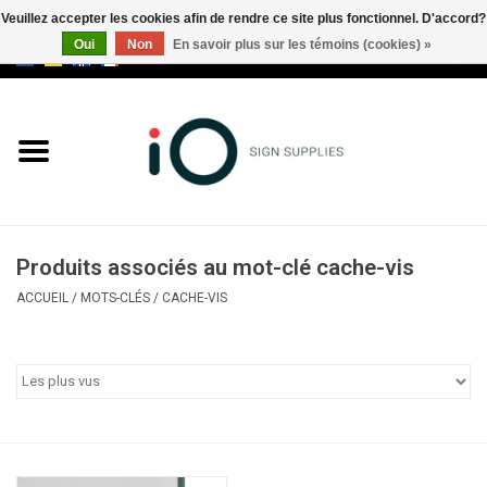
Veuillez accepter les cookies afin de rendre ce site plus fonctionnel. D'accord?
Oui
Non
En savoir plus sur les témoins (cookies) »
0 Articles - €0,00
Tous les produits
Marques
Nouveautés
Produits associés au mot-clé cache-vis
Appelez-nous au +32 3 353 67
ACCUEIL
/
MOTS-CLÉS
/
CACHE-VIS
63