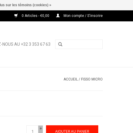
lus sur les témoins (cookies) »
0 Articles - €0,00
Mon compte / S'inscrire
-NOUS AU +32 3 353 67 63
ACCUEIL
/
FISSO MICRO
+
AJOUTER AU PANIER