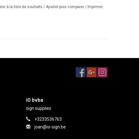
ter à la liste de souhaits
/
Ajouter pour comparer
/
Imprimer
iO bvba
sign supplies
+3233536763
joan@io-sign.be