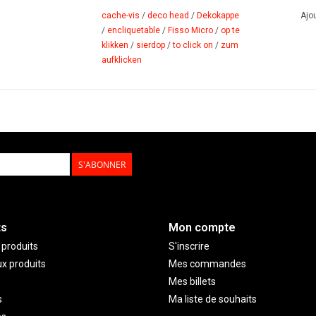
cache-vis
/
deco head
/
Dekokappe
Ajou
/
encliquetable
/
Fisso Micro
/
op te
klikken
/
sierdop
/
to click on
/
zum
aufklicken
S'ABONNER
ts
Mon compte
 produits
S'inscrire
x produits
Mes commandes
Mes billets
s
Ma liste de souhaits