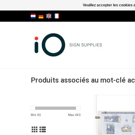
Veuillez accepter les cookies 
Produits associés au mot-clé ac
Flyquick, poche port
horizontale en verre
transparen
Min: €
0
Max: €
40
AJOUTER AU PA