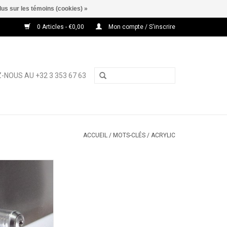
lus sur les témoins (cookies) »
0 Articles - €0,00
Mon compte / S'inscrire
-NOUS AU +32 3 353 67 63
ACCUEIL
/
MOTS-CLÉS
/
ACRYLIC
toise en acrylique
AU PANIER