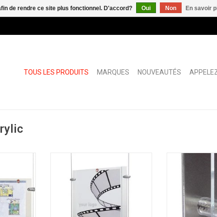
afin de rendre ce site plus fonctionnel. D'accord?
Oui
Non
En savoir p
TOUS LES PRODUITS
MARQUES
NOUVEAUTÉS
APPELEZ
rylic
e-affiche
Flyquick, poche porte-affiche
Fisso Tube entre
 acrylique
verticale en verre acrylique
AJOUTER 
t
transparent
NIER
AJOUTER AU PANIER