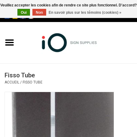
Veuillez accepter les cookies afin de rendre ce site plus fonctionnel. D'accord?
Oui
Non
En savoir plus sur les témoins (cookies) »
0 Articles - €0,00
Tous les produits
Marques
Nouveautés
Fisso Tube
Appelez-nous au +32 3 353 67
ACCUEIL
/
FISSO TUBE
63