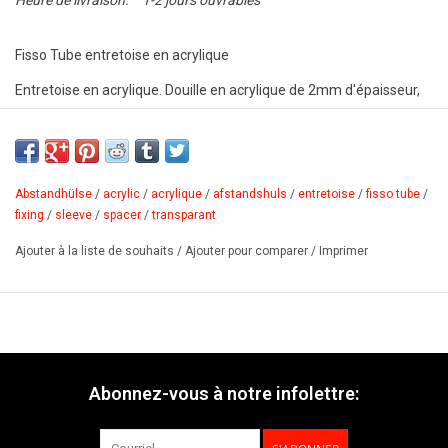
Heure de livraison:
1-2 jours ouvrables
Fisso Tube entretoise en acrylique
Entretoise en acrylique. Douille en acrylique de 2mm d'épaisseur,
robuste et économique. Fixation: entretoise, utilisation universelle.
Matériau: acrylique transparent.
PDF
Abstandhülse
/
acrylic
/
acrylique
/
afstandshuls
/
entretoise
/
fisso tube
/
fixing
/
sleeve
/
spacer
/
transparant
Ajouter à la liste de souhaits
/
Ajouter pour comparer
/
Imprimer
Abonnez-vous à notre infolettre: