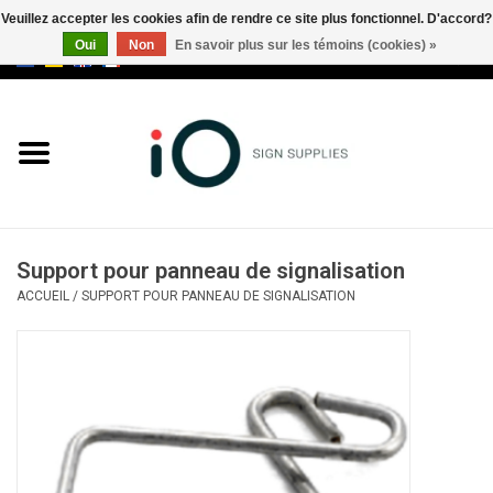
Veuillez accepter les cookies afin de rendre ce site plus fonctionnel. D'accord?
Oui
Non
En savoir plus sur les témoins (cookies) »
0 Articles - €0,00
Tous les produits
Marques
Nouveautés
Support pour panneau de signalisation
Appelez-nous au +32 3 353 67
ACCUEIL
/
SUPPORT POUR PANNEAU DE SIGNALISATION
63